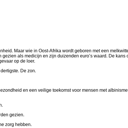
onheid.
Maar wie in Oost-Afrika wordt geboren met een melkwitt
 gezien als medicijn en zijn duizenden euro’s waard. De kans 
gevaar op de loer.
ertigste. De zon.
 gezondheid en een veilige toekomst voor mensen met albinisme 
n.
rden gezien.
he zorg hebben.