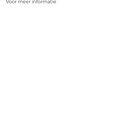
Voor meer informatie
zie
https://www.kidscarekenia.nl/